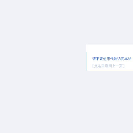
提示信息
请不要使用代理访问本站
[ 点这里返回上一页 ]