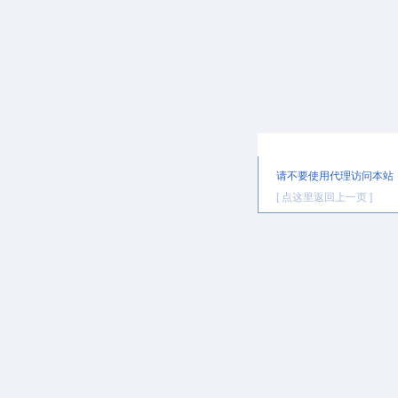
提示信息
请不要使用代理访问本站
[ 点这里返回上一页 ]