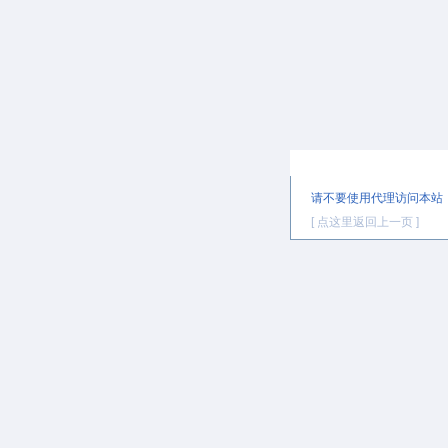
提示信息
请不要使用代理访问本站
[ 点这里返回上一页 ]