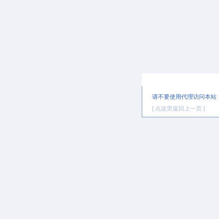
提示信息
请不要使用代理访问本站
[ 点这里返回上一页 ]