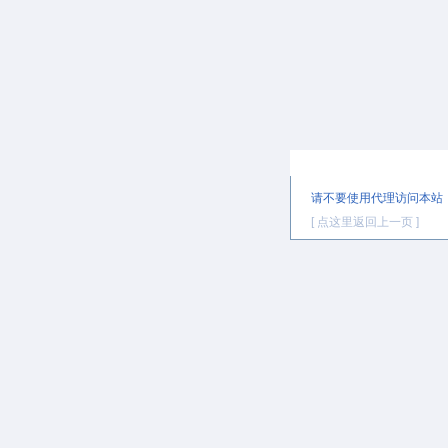
提示信息
请不要使用代理访问本站
[ 点这里返回上一页 ]