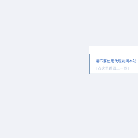
提示信息
请不要使用代理访问本站
[ 点这里返回上一页 ]