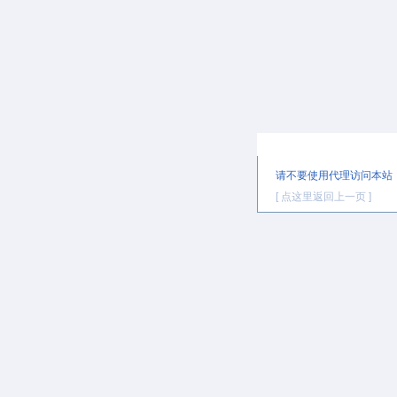
提示信息
请不要使用代理访问本站
[ 点这里返回上一页 ]