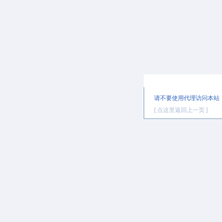
提示信息
请不要使用代理访问本站
[ 点这里返回上一页 ]