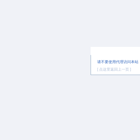
提示信息
请不要使用代理访问本站
[ 点这里返回上一页 ]