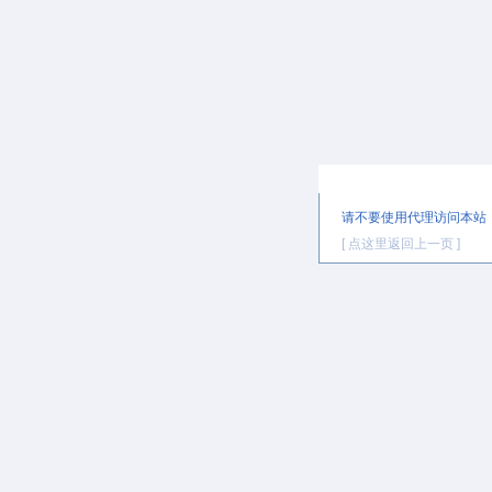
提示信息
请不要使用代理访问本站
[ 点这里返回上一页 ]