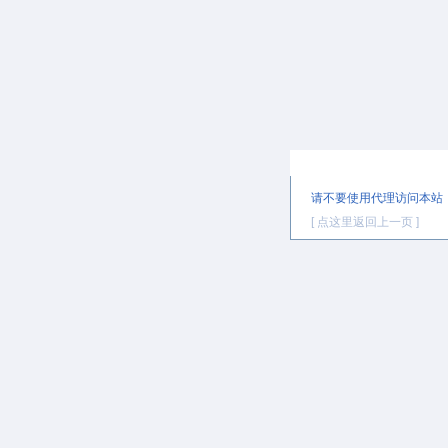
提示信息
请不要使用代理访问本站
[ 点这里返回上一页 ]