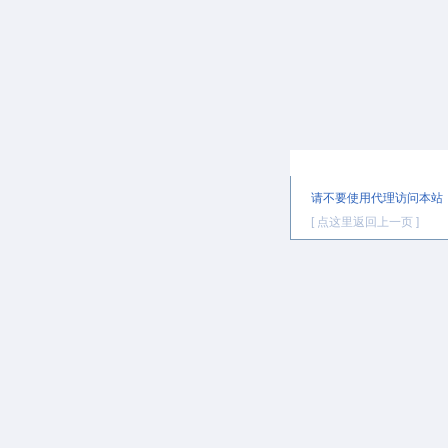
提示信息
请不要使用代理访问本站
[ 点这里返回上一页 ]