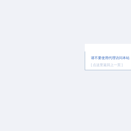
提示信息
请不要使用代理访问本站
[ 点这里返回上一页 ]