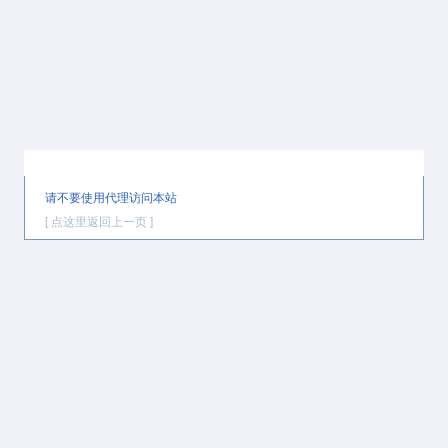
提示信息
请不要使用代理访问本站
[ 点这里返回上一页 ]