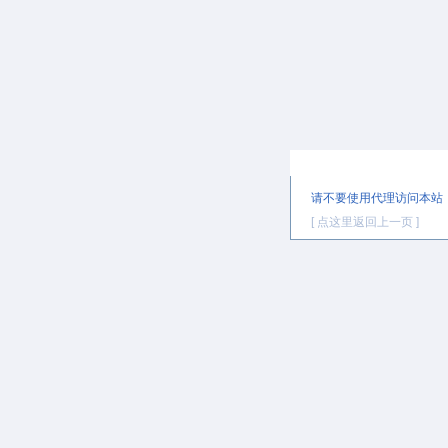
提示信息
请不要使用代理访问本站
[ 点这里返回上一页 ]