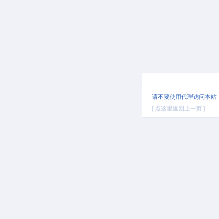
提示信息
请不要使用代理访问本站
[ 点这里返回上一页 ]