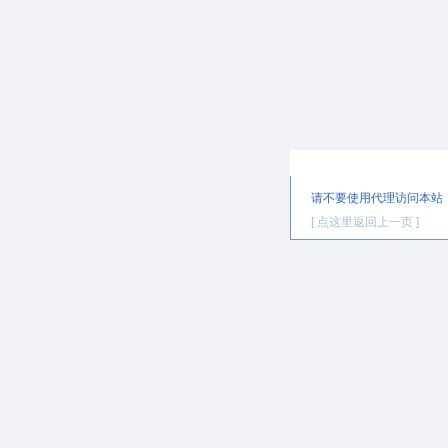
提示信息
请不要使用代理访问本站
[ 点这里返回上一页 ]