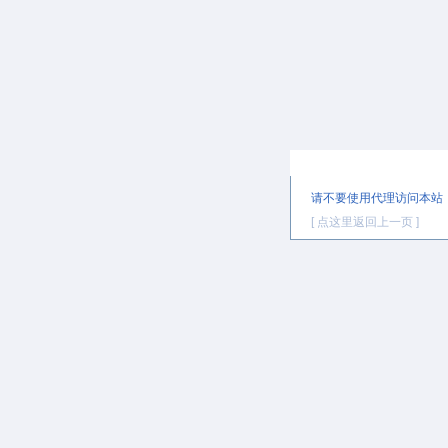
提示信息
请不要使用代理访问本站
[ 点这里返回上一页 ]