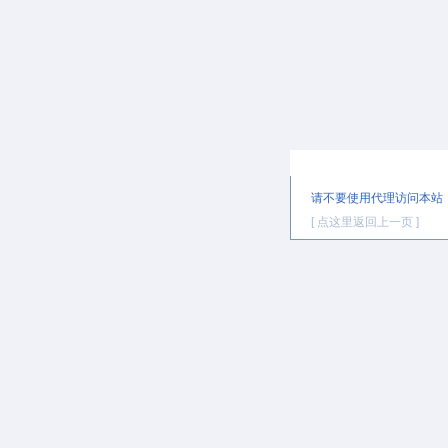
提示信息
请不要使用代理访问本站
[ 点这里返回上一页 ]