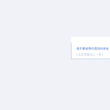
提示信息
请不要使用代理访问本站
[ 点这里返回上一页 ]