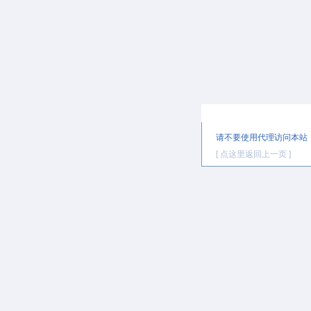
提示信息
请不要使用代理访问本站
[ 点这里返回上一页 ]