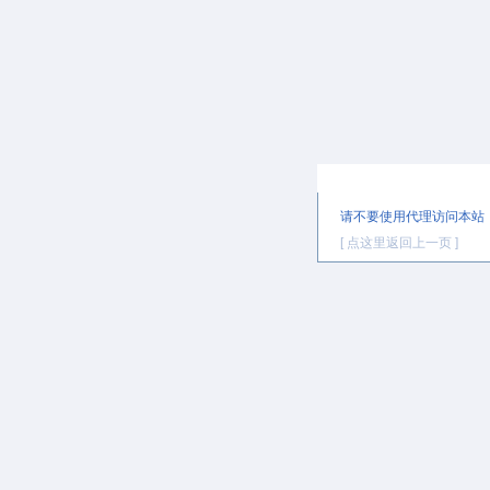
提示信息
请不要使用代理访问本站
[ 点这里返回上一页 ]