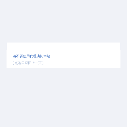
提示信息
请不要使用代理访问本站
[ 点这里返回上一页 ]