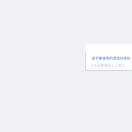
提示信息
请不要使用代理访问本站
[ 点这里返回上一页 ]