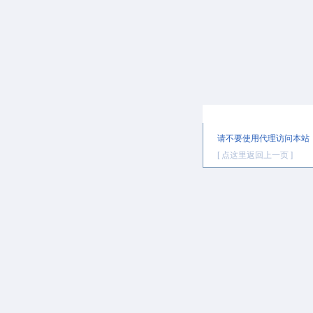
提示信息
请不要使用代理访问本站
[ 点这里返回上一页 ]