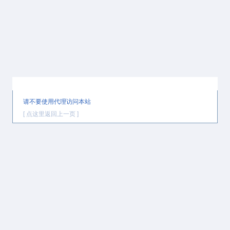
提示信息
请不要使用代理访问本站
[ 点这里返回上一页 ]