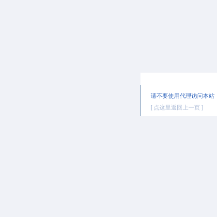
提示信息
请不要使用代理访问本站
[ 点这里返回上一页 ]