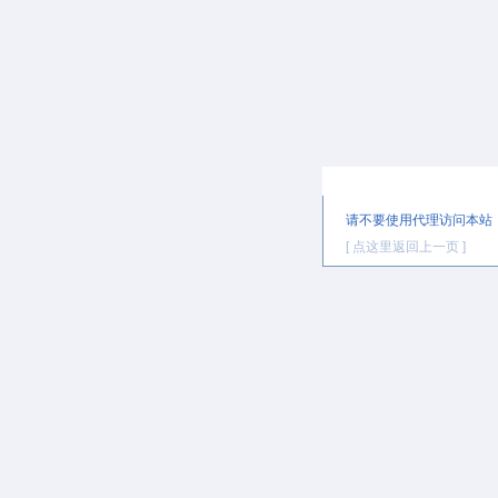
提示信息
请不要使用代理访问本站
[ 点这里返回上一页 ]