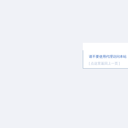
提示信息
请不要使用代理访问本站
[ 点这里返回上一页 ]