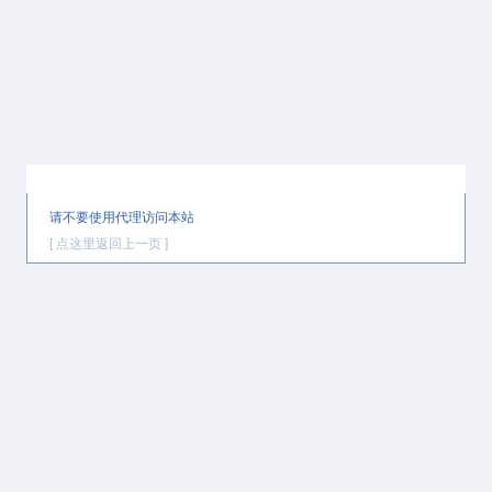
提示信息
请不要使用代理访问本站
[ 点这里返回上一页 ]