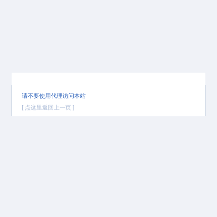
提示信息
请不要使用代理访问本站
[ 点这里返回上一页 ]