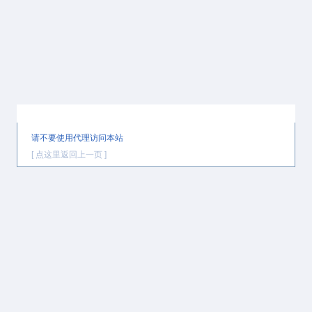
提示信息
请不要使用代理访问本站
[ 点这里返回上一页 ]