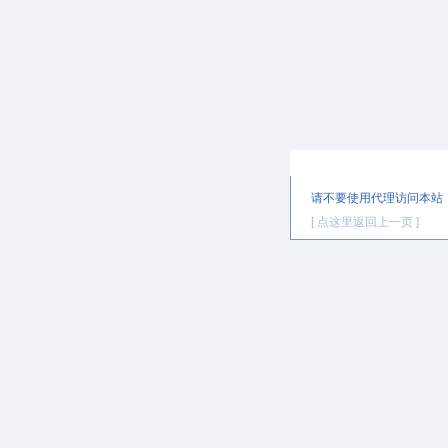
提示信息
请不要使用代理访问本站
[ 点这里返回上一页 ]