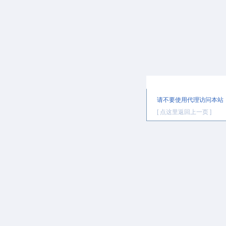
提示信息
请不要使用代理访问本站
[ 点这里返回上一页 ]