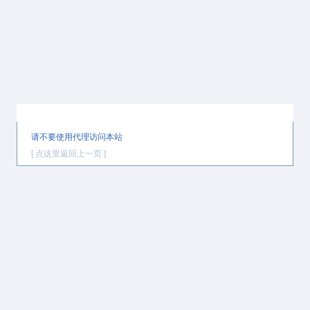
提示信息
请不要使用代理访问本站
[ 点这里返回上一页 ]