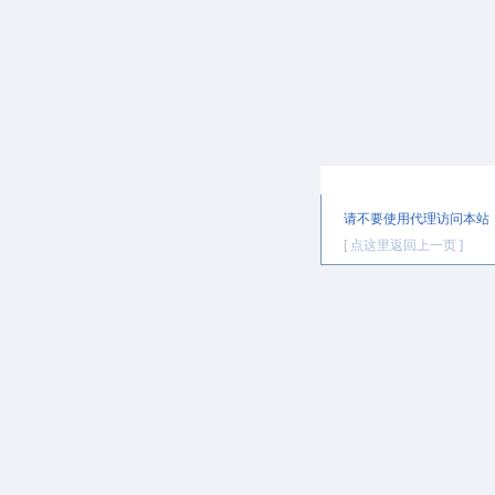
提示信息
请不要使用代理访问本站
[ 点这里返回上一页 ]