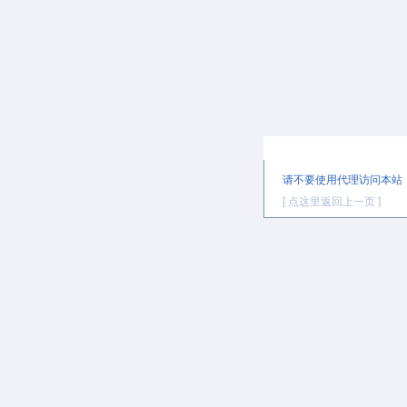
提示信息
请不要使用代理访问本站
[ 点这里返回上一页 ]