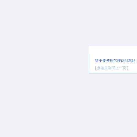
提示信息
请不要使用代理访问本站
[ 点这里返回上一页 ]