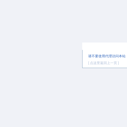
提示信息
请不要使用代理访问本站
[ 点这里返回上一页 ]