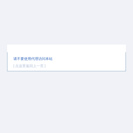
提示信息
请不要使用代理访问本站
[ 点这里返回上一页 ]