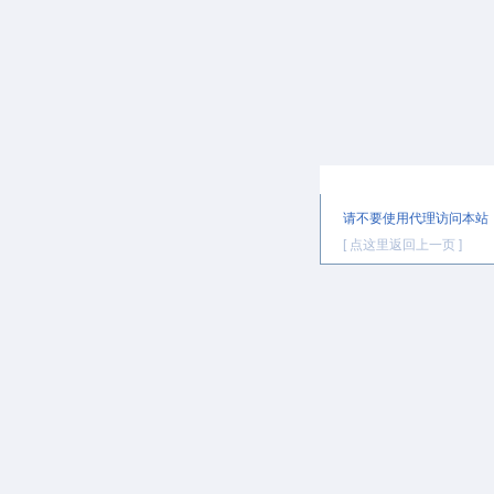
提示信息
请不要使用代理访问本站
[ 点这里返回上一页 ]