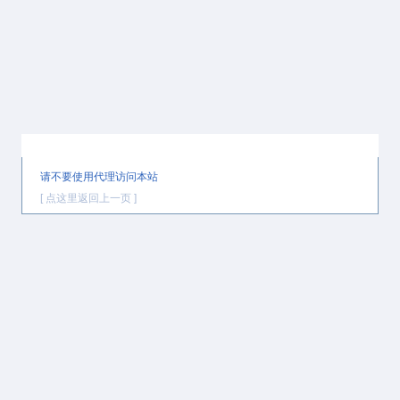
提示信息
请不要使用代理访问本站
[ 点这里返回上一页 ]