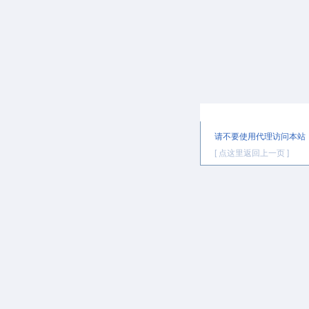
提示信息
请不要使用代理访问本站
[ 点这里返回上一页 ]