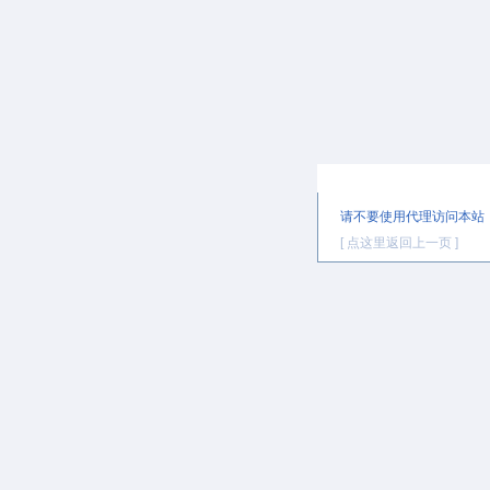
提示信息
请不要使用代理访问本站
[ 点这里返回上一页 ]