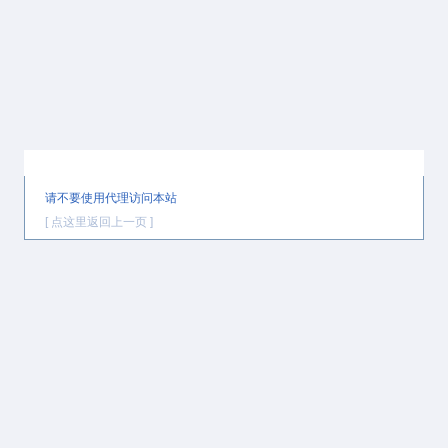
提示信息
请不要使用代理访问本站
[ 点这里返回上一页 ]