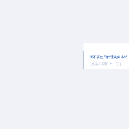
提示信息
请不要使用代理访问本站
[ 点这里返回上一页 ]