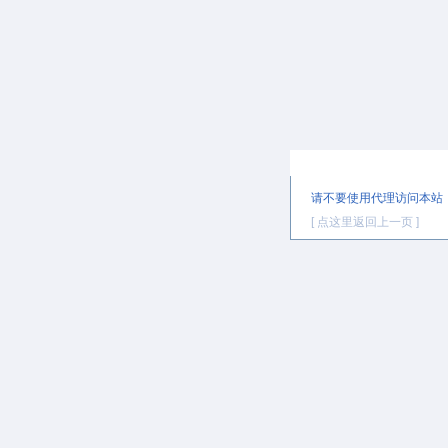
提示信息
请不要使用代理访问本站
[ 点这里返回上一页 ]