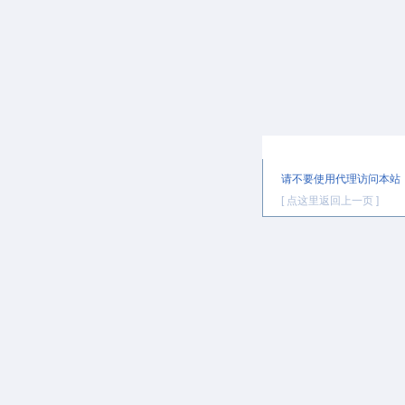
提示信息
请不要使用代理访问本站
[ 点这里返回上一页 ]