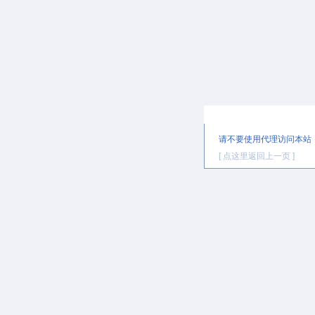
提示信息
请不要使用代理访问本站
[ 点这里返回上一页 ]