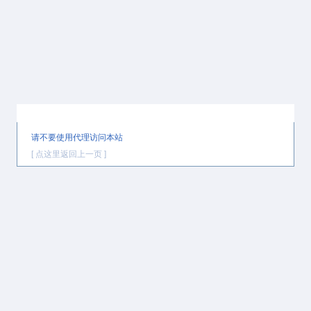
提示信息
请不要使用代理访问本站
[ 点这里返回上一页 ]